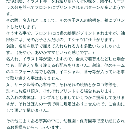
た似顔絵、イラスト等…をお送り頂いてその絵を、縮小して一ク
ラス分を並べてフロントにプリントされるパターンが多いようで
す。
その際、名入れとしまして、そのお子さんの絵柄を、袖にプリン
トしたりします。
そうする事で、フロントには皆の絵柄がプリントされますが、袖
部分には、そのお子さんだけの、Ｔシャツに仕上がります。
勿論、名前を親子で揃えて入れられる方も多数いらっしゃいま
す。（あやか。あやかママといった感じです。）
名入れ、イラスト等が違いますので、全員で着替えなどした場合
でも、間違えて取り違える心配もありません。勿論、他のチーム
のユニフォーム等でも名前、イニシャル、番号等が入っている事
で取り違える事はありません。
又、サークル等のお客様で、それそれの絵柄とかロゴ等等を、
別々にお送り頂き、それぞれプリントする場合もあります。
名入れの書体は、サンプルとしましていくつかご提示してありま
すが、それはほんの一例で特に規定はありませんので、ご自由に
して頂いて構いません。
その他によくある事案の中に、幼稚園・保育園等で塗り絵にされ
るお客様もいらっしゃいます。